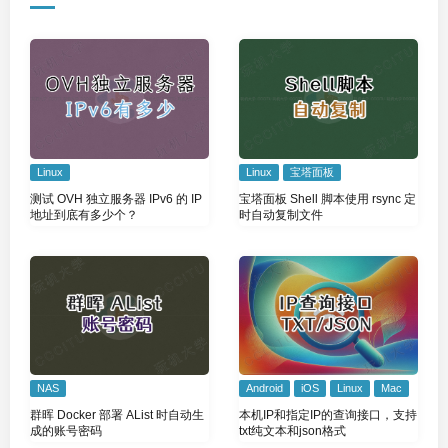
Linux
Linux
宝塔面板
测试 OVH 独立服务器 IPv6 的 IP
宝塔面板 Shell 脚本使用 rsync 定
地址到底有多少个？
时自动复制文件
NAS
Android
iOS
Linux
Mac
群晖 Docker 部署 AList 时自动生
本机IP和指定IP的查询接口，支持
成的账号密码
txt纯文本和json格式