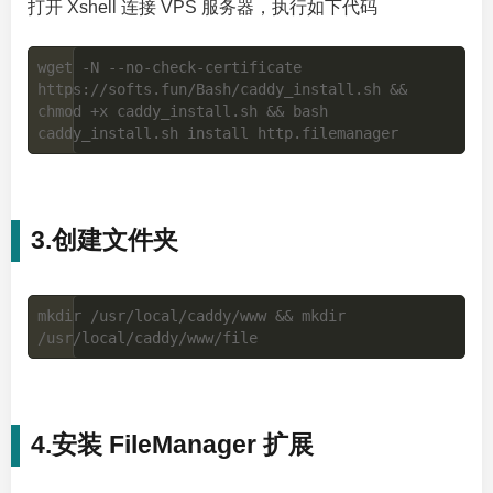
打开 Xshell 连接 VPS 服务器，执行如下代码
wget -N --no-check-certificate 
https://softs.fun/Bash/caddy_install.sh && 
chmod +x caddy_install.sh && bash 
3.创建文件夹
mkdir /usr/local/caddy/www && mkdir 
4.安装 FileManager 扩展