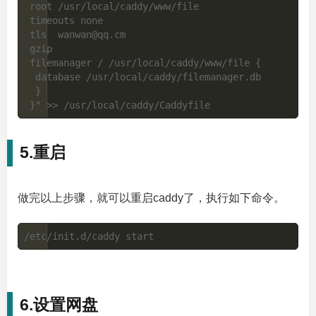
 root /usr/local/caddy/www/file

 timeouts none

 tls  wanwan@qq.cm

 gzip

 filemanager / /usr/local/caddy/www/file {

  database /usr/local/caddy/filemanager.db

  }

5.重启
做完以上步骤，就可以重启caddy了，执行如下命令。
6.设置网盘