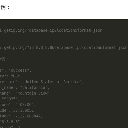
示例：
i.getip.ing/?database=ip2location&format=json

i.getip.ing/?ip=8.8.8.8&database=ip2location&format=json

例：
