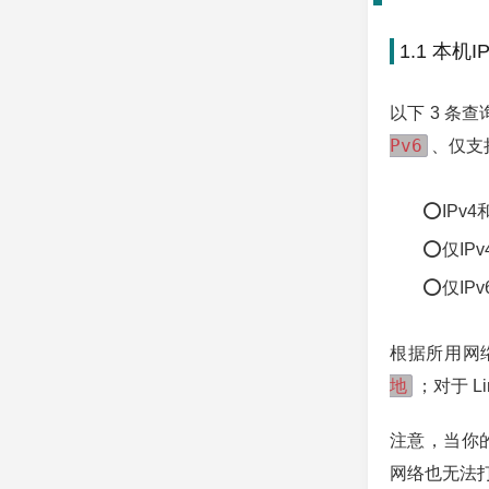
1.1 本机I
以下 3 
Pv6
、仅支
⭕IPv4
⭕仅IP
⭕仅IP
根据所用网络
地
；对于 L
注意，当你的网
网络也无法打