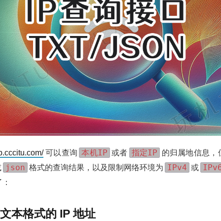
本机IP
指定IP
ip.cccitu.com/
可以查询
或者
的归属地信息，
json
IPv4
IPv
或
格式的查询结果，以及限制网络环境为
或
了：
纯文本格式的 IP 地址