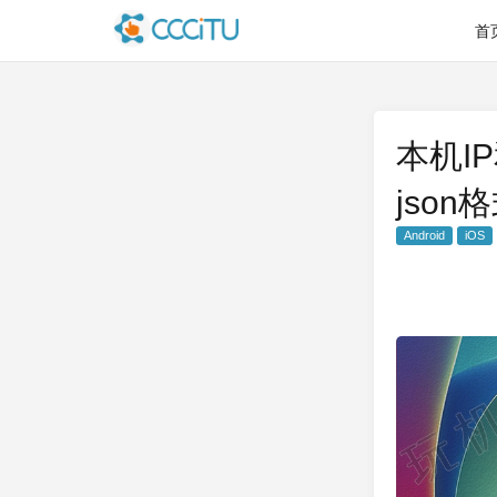
首
本机I
json
Android
iOS