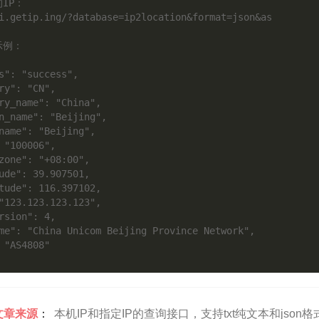
IP：

i.getip.ing/?database=ip2location&format=json&as

例：

文章来源
：
本机IP和指定IP的查询接口，支持txt纯文本和json格