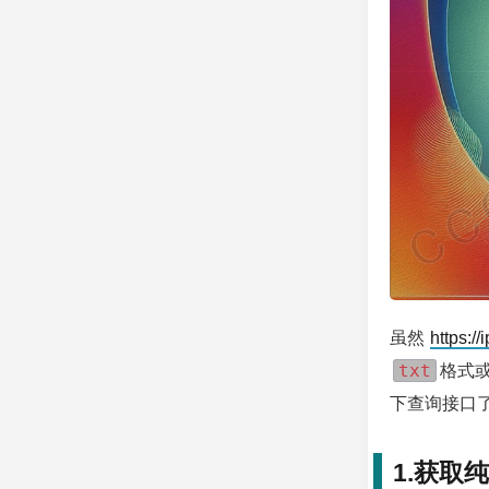
虽然
https://
txt
格式
下查询接口
1.获取