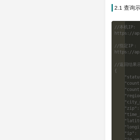
2.1 查询
//本机IP:

https://ap
//指定IP：

https://ap
//返回结果示
{

    "status": "success",

    "country": "US",

    "country_name": "United States of America",

    "region_name": "California",

    "city_name": "Mountain View",

    "zip": "94035",

    "time_zone": "-08:00",

    "latitude": 37.386051,

    "longitude": -122.083847,

    "ip": "8.8.8.8",

    "ip_version": 4
