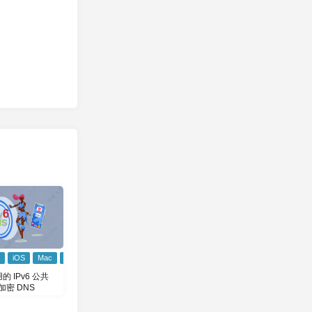
iOS
Mac
Windows
 IPv6 公共
加密 DNS