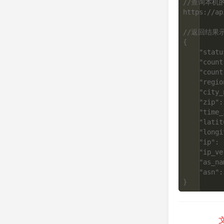
//查询本机的
https://ap
//返回结果示
{

    "status": "success",

    "country": "CN",

    "country_name": "China",

    "region_name": "Beijing",

    "city_name": "Beijing",

    "zip": "100006",

    "time_zone": "+08:00",

    "latitude": 39.907501,

    "longitude": 116.397102,

    "ip": "123.123.123.123",

    "ip_version": 4,

    "as_name": "China Unicom Beijing Province Network",

    "asn": "AS4808"
