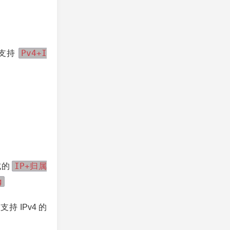
Pv4+I
时支持
IP+归属
式的
g
持 IPv4 的