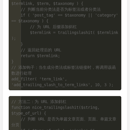
$termlink, $term, $taxonomy ) {

    // 判断当前分类法是否为标签法或者分类法

    if ( 'post_tag' == $taxonomy || 'category' 
== $taxonomy ) {

        // 为 URL 后缀添加斜杠

        $termlink = trailingslashit( $termlink 
);

    }

    // 返回处理后的 URL

    return $termlink;

}

// 添加钩子：当生成分类法或标签法链接时，将调用该函
数进行处理

add_filter( 'term_link', 
// 方法二：为 URL 添加斜杠

function nice_trailingslashit($string, 
$type_of_url) {

    // 判断 URL 是否为单篇文章页面、页面、单篇文章
分页
