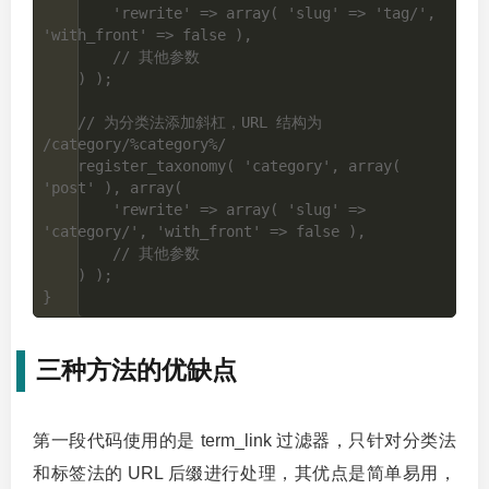
        'rewrite' => array( 'slug' => 'tag/', 
'with_front' => false ),

        // 其他参数

    ) );

    // 为分类法添加斜杠，URL 结构为 
/category/%category%/

    register_taxonomy( 'category', array( 
'post' ), array(

        'rewrite' => array( 'slug' => 
'category/', 'with_front' => false ),

        // 其他参数

    ) );

三种方法的优缺点
第一段代码使用的是 term_link 过滤器，只针对分类法
和标签法的 URL 后缀进行处理，其优点是简单易用，