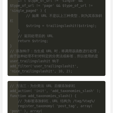
    if ( $type_of_url != 'single' && 
$type_of_url != 'page' && $type_of_url != 
'single_paged' ) {

        // 如果 URL 不是以上三种类型，则为其添加斜
杠

        $string = trailingslashit($string);

    }

    // 返回处理后的 URL

    return $string;

}

// 添加钩子：当生成 URL 时，将调用该函数进行处理，
由于这种处理不针对特定的分类法或标签，所以使用的是 
user_trailingslashit 钩子

add_filter('user_trailingslashit', 
// 方法三：为分类法 URL 后缀添加斜杠

add_action( 'init', 'add_taxonomies_slash' );

function add_taxonomies_slash() {

    // 为标签添加斜杠，URL 结构为 /tag/%tag%/

    register_taxonomy( 'post_tag', array( 
'post' ), array(
