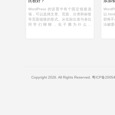
比较好？
添加/
WordPress 的设置中有个固定链接选
Wor
项，可以选择文章、页面、分类和标签
以.h
等页面链接的形式。从实际出发与各位
部将不
同学们聊聊，虫子菌为什么采
法被缓
用/p/%postname%.html和cat、tag作为
法 
分类和标签的前缀的形式。 文章和页面
...
Copyright 2026. All Rights Reserved.
粤ICP备20054