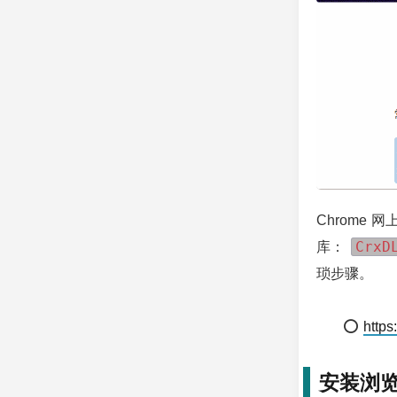
Chrom
CrxD
库：
琐步骤。
⭕
https
安装浏