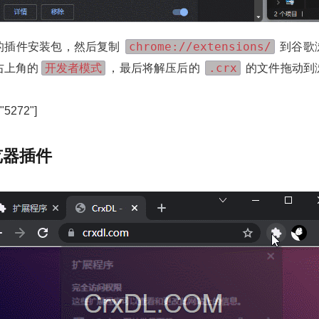
chrome://extensions/
的插件安装包，然后复制
到谷歌
开发者模式
.crx
右上角的
，最后将解压后的
的文件拖动到
="5272"]
览器插件