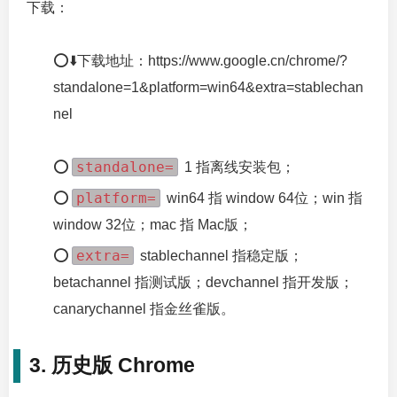
下载：
⭕⬇️下载地址：https://www.google.cn/chrome/?
standalone=1&platform=win64&extra=stablechan
nel
standalone=
⭕
1 指离线安装包；
platform=
⭕
win64 指 window 64位；win 指
window 32位；mac 指 Mac版；
extra=
⭕
stablechannel 指稳定版；
betachannel 指测试版；devchannel 指开发版；
canarychannel 指金丝雀版。
3. 历史版 Chrome