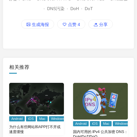
·
DNS污染
·
DoH
·
DoT
生成海报
点赞
4
分享
相关推荐
Android
iOS
Mac
Windows
Android
iOS
Mac
Windows
为什么有些网站和APP打不开或
国内可用的 IPv4 公共加密 DNS：
速度缓慢
DoH/DoT/DoQ