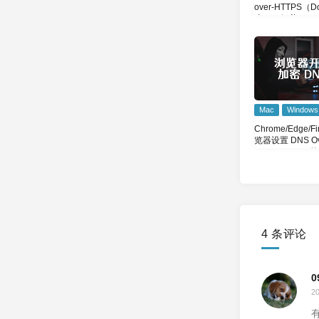
over-HTTPS（
决DNS污染
Mac
Windows
Chrome/Edge/Fi
览器设置 DNS Ov
HTTPS (DoH)
4 条评论
0
2