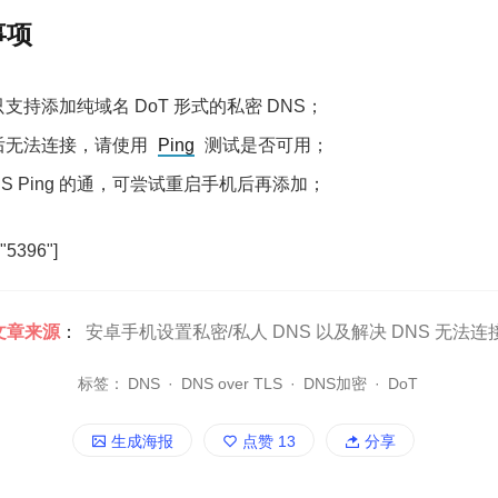
事项
支持添加纯域名 DoT 形式的私密 DNS；
后无法连接，请使用
Ping
测试是否可用；
NS Ping 的通，可尝试重启手机后再添加；
="5396"]
文章来源
：
安卓手机设置私密/私人 DNS 以及解决 DNS 无法连
标签：
DNS
·
DNS over TLS
·
DNS加密
·
DoT
生成海报
点赞
13
分享