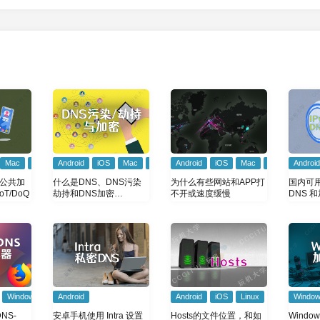
Mac
Windows
Android
iOS
Mac
Windows
Android
Android
iOS
Mac
Windows
 公共加
为什么有些网站和APP打
国内可用的
什么是DNS、DNS污染
oT/DoQ
不开或速度缓慢
DNS 和
劫持和DNS加密
（DoH/DoT）
Windows
Android
Android
iOS
Linux
Mac
Windo
NS-
安卓手机使用 Intra 设置
Hosts的文件位置，和如
Wind