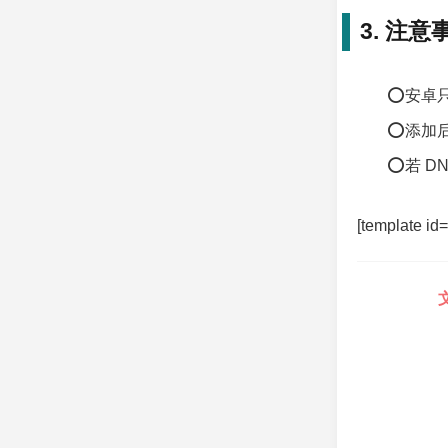
3. 注意
⭕安卓只
⭕添加
⭕若 D
[template id