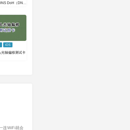
NS DoH（DNS
TTPS）
iOS
头光轴偏移测试卡
连WiFi就会