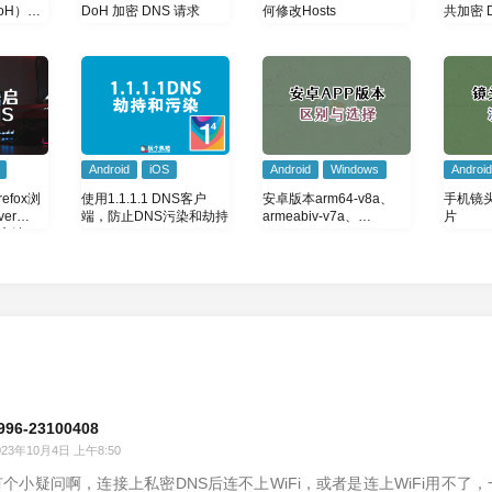
DoH）解
DoH 加密 DNS 请求
何修改Hosts
共加密 D
Over H
Android
iOS
Android
Windows
Android
使用1.1.1.1 DNS客户
refox浏
安卓版本arm64-v8a、
手机镜
端，防止DNS污染和劫持
er
armeabiv-v7a、
片
 的方法
universal、x86、x86_64
如何选择？有什么区别
996-23100408
023年10月4日 上午8:50
有个小疑问啊，连接上私密DNS后连不上WiFi，或者是连上WiFi用不了，一