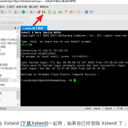
shenll [
下载Xshenll
]一起用，如果你已经登陆 Xshenll 了，点