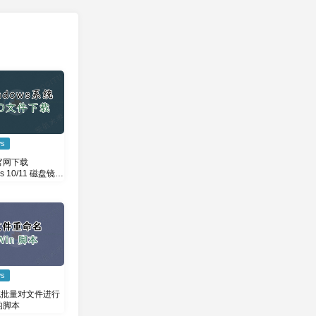
ws
官网下载
ws 10/11 磁盘镜像
ws
统批量对文件进行
的脚本