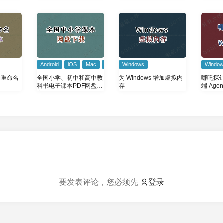
头）
universal、x86、x86_64
如何选择？有什么区别
Android
iOS
Mac
Windows
Windows
Windo
动重命名
全国小学、初中和高中教
为 Windows 增加虚拟内
哪吒探针 
科书电子课本PDF网盘分
存
端 Age
享
要发表评论，您必须先
登录