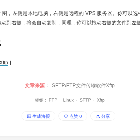
面如上图，左侧是本地电脑，右侧是远程的 VPS 服务器。你可以
拖动到右侧，将会自动复制，同理，你可以拖动右侧的文件到左
载
ftp
]
文章来源
：
SFTP/FTP文件传输软件Xftp
标签：
FTP
·
Linux
·
SFTP
·
Xftp
生成海报
点赞
0
分享