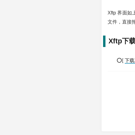
Xftp 界
文件，直接
Xftp下
⭕[
下载X