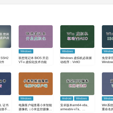
Windows
Windows
Windo
 SSH2
联想笔记本 BIOS 开启
Windows 虚拟机必装驱
免登录
软件
VT-x 虚拟化技术功能
动程序：VirtIO
Windo
(ISO)
Windows
Android
Windows
Windo
L 证书
电脑客户端查看小米智能
安卓版本arm64-v8a、
Win系
连接不是
摄像机（小米监控摄像
armeabiv-v7a、
重命名