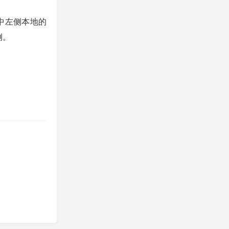
选中左侧本地的
侧。