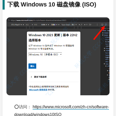
下载 Windows 10 磁盘镜像 (ISO)
⭕访问：
https://www.microsoft.com/zh-cn/software-
download/windows10ISO