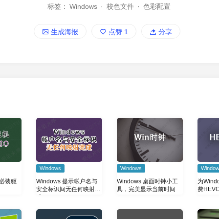
标签：
Windows
·
校色文件
·
色彩配置
生成海报
点赞
1
分享
Windows
Windows
Windo
机必装驱
Windows 提示帐户名与
Windows 桌面时钟小工
为Wind
安全标识间无任何映射完
具，完美显示当前时间
费HEVC
成