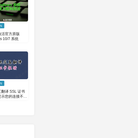
ws
激活官方原版
s 10/7 系统
ws
翻译 SSL 证书
提示您的连接不是
接