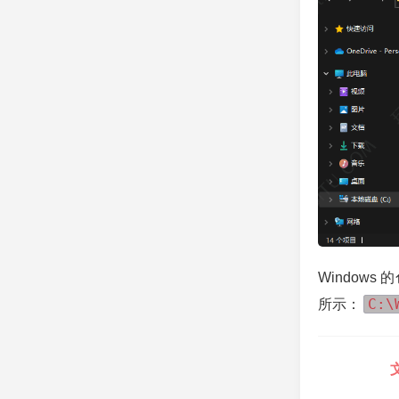
Window
C:\
所示：