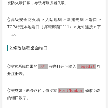
被防火墙拦截，导致与服务器失联。
👆高级安全防火墙 > 入站规则 > 新建规则 > 端口 >
TCP/特定本地端口（填写新端口111） > 允许连接 > 下
一步。
2.修改远程桌面端口
运行
regedit
👆搜索系统自带的
程序打开 > 输入
打
开注册表。
PortNumber
👆按照如下两条路径，依次将
修改为新
的端口数字。