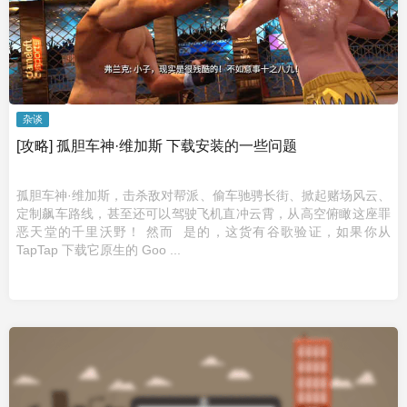
杂谈
[攻略] 孤胆车神·维加斯 下载安装的一些问题
孤胆车神·维加斯，击杀敌对帮派、偷车驰骋长街、掀起赌场风云、
定制飙车路线，甚至还可以驾驶飞机直冲云霄，从高空俯瞰这座罪
恶天堂的千里沃野！ 然而 是的，这货有谷歌验证，如果你从
TapTap 下载它原生的 Goo ...