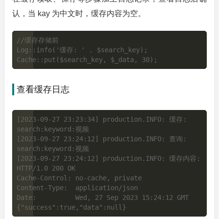
认，当 kay 为中文时，缓存内容为空。
//缓存存储前

Log::info('缓存: ' . $search_key);

查看缓存日志
[2023-09-27 23:23:34] production.INFO: 缓存: 
search:keyword:视频  

[2023-09-27 23:24:12] production.INFO: 查询: 
search:keyword:视频  

[2023-09-27 23:24:12] production.INFO: 缓存内容: 
HTTP/1.0 200 OK

Cache-Control: no-cache, private

Content-Type:  application/json

Date:          Wed, 27 Sep 2023 15:24:12 GMT
