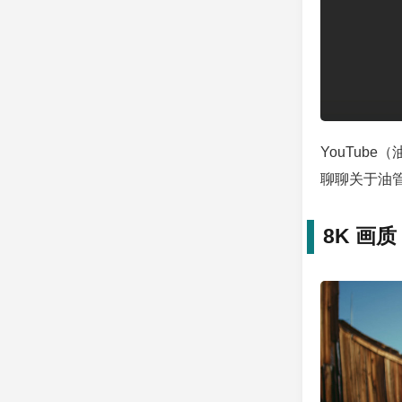
YouTub
聊聊关于油
8K 画质