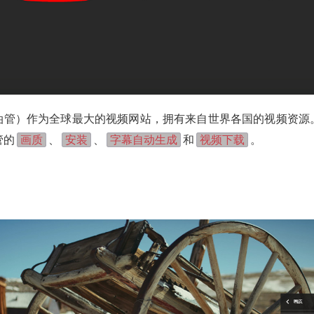
e（油管）作为全球最大的视频网站，拥有来自世界各国的视频资
画质
安装
字幕自动生成
视频下载
管的
、
、
和
。