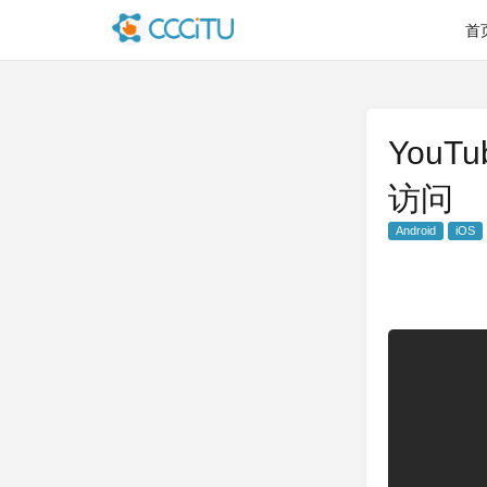
首
You
访问
Android
iOS