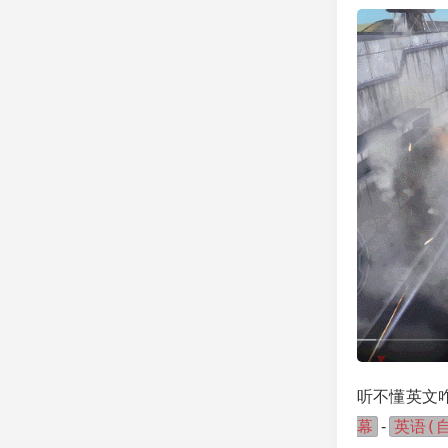
听不懂英文
幕
英语(
-