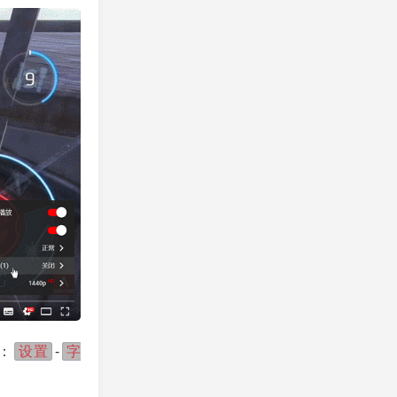
设置
字
：
-