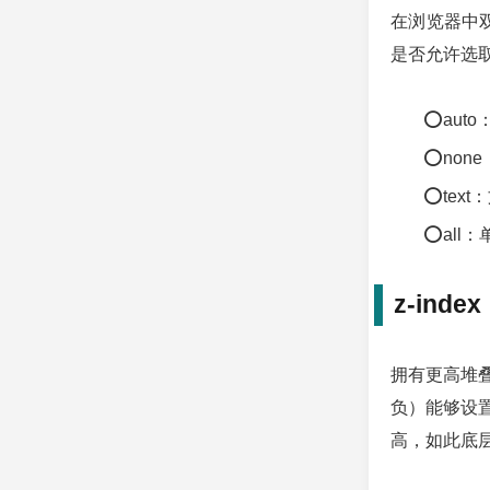
在浏览器中
是否允许选取
⭕aut
⭕non
⭕tex
⭕all
z-index
拥有更高堆
负）能够设置
高，如此底