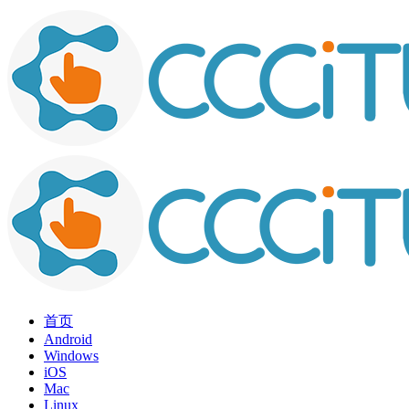
首页
Android
Windows
iOS
Mac
Linux