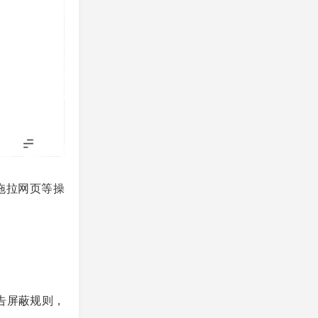
拖拉网页等操
告屏蔽规则，