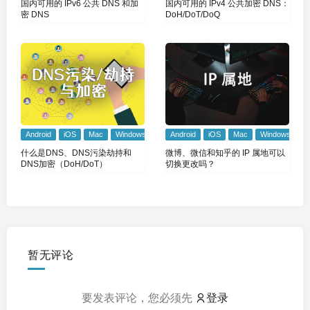
国内可用的 IPv6 公共 DNS 和加
国内可用的 IPv4 公共加密 DNS：
密 DNS
DoH/DoT/DoQ
Android
iOS
Mac
Windows
Android
iOS
Mac
Windows
什么是DNS、DNS污染劫持和
微博、微信和知乎的 IP 属地可以
DNS加密（DoH/DoT）
切换更改吗？
暂无评论
要发表评论，您必须先
登录