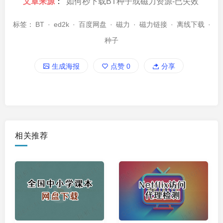
文章来源
：
如何秒下载BT种子或磁力资源-已失效
标签：
BT
·
ed2k
·
百度网盘
·
磁力
·
磁力链接
·
离线下载
·
种子
生成海报
点赞
0
分享
相关推荐