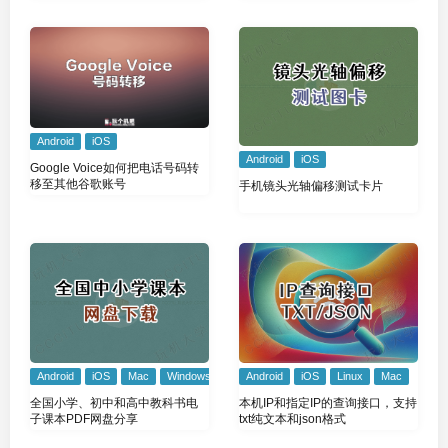
Android
iOS
Android
iOS
Google Voice如何把电话号码转
移至其他谷歌账号
手机镜头光轴偏移测试卡片
Android
iOS
Mac
Windows
Android
iOS
Linux
Mac
全国小学、初中和高中教科书电
本机IP和指定IP的查询接口，支持
子课本PDF网盘分享
txt纯文本和json格式