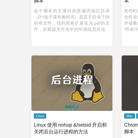
脚本
本
这个脚本的主要目的是遍历指定目录
前些时
（D:\电子课本教科书）及其子目录下的
全科全
所有文件，找到所有扩展名为.pdf的文
件做重
件，并根据文件名中的年级信息对这些
书\初中
文件进行重命名。 脚本 # 设置根目录路
命名为
径 $rootDirectory = &quot ...
册.pdf
Linux
Mac
Linux 使用 nohup &/setsid 开启和
Chro
关闭后台运行进程的方法
脚本