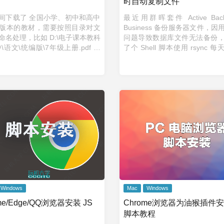
时自动复制文件
间下载了 全国小学、初中和高中
最近用群晖套件 Active Backu
版本的教材，需要按照目录对文
Business 备份服务器文件，
命名处理，比如 D:\电子课本教科
问题导致数据库文件无法备份
\语文\统编版\7年级上册.pdf 重
了个 Shell 脚本使用 rsync 
 初中_语文_统编版_7年级上
动复制文件到另一个目录，并
 脚本代码 # 设定根 ...
和用户组。 1.脚本内容 #! ...
Windows
Mac
Windows
me/Edge/QQ浏览器安装 JS
Chrome浏览器为油猴插件安
脚本教程