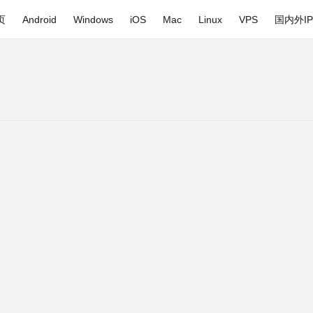
页
Android
Windows
iOS
Mac
Linux
VPS
国内外I