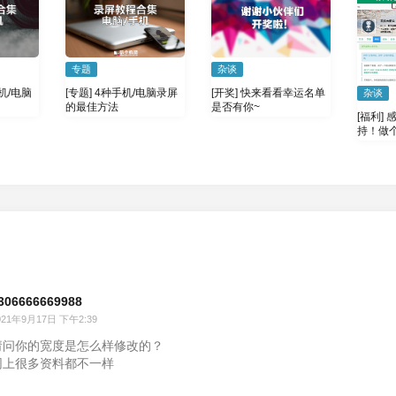
专题
杂谈
机/电脑
[专题] 4种手机/电脑录屏
[开奖] 快来看看幸运名单
杂谈
的最佳方法
是否有你~
[福利]
持！做
306666669988
021年9月17日 下午2:39
请问你的宽度是怎么样修改的？
网上很多资料都不一样