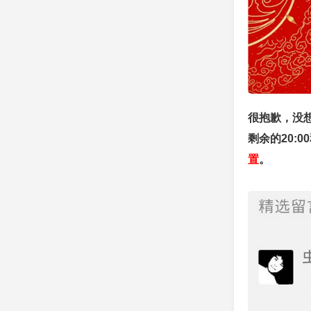
很抱歉，没
剩余的20:0
置
。