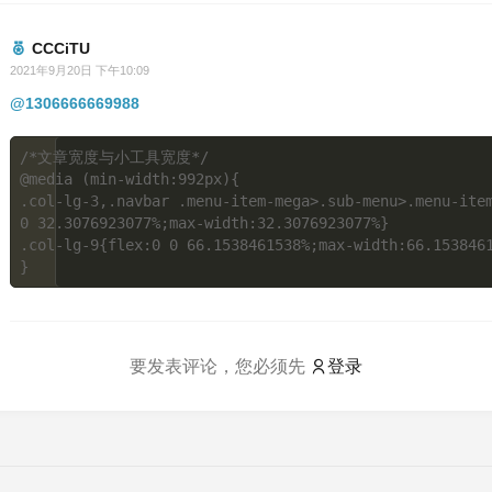
CCCiTU
2021年9月20日 下午10:09
@1306666669988
/*文章宽度与小工具宽度*/

@media (min-width:992px){

.col-lg-3,.navbar .menu-item-mega>.sub-menu>.menu-item
0 32.3076923077%;max-width:32.3076923077%}

.col-lg-9{flex:0 0 66.1538461538%;max-width:66.1538461
要发表评论，您必须先
登录