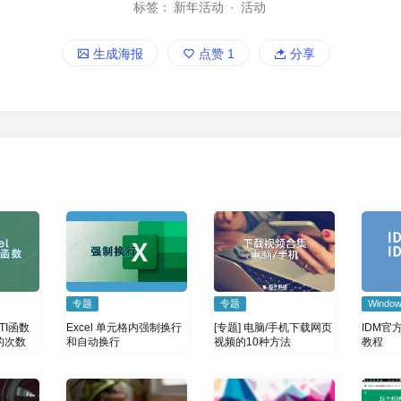
标签：
新年活动
·
活动
生成海报
点赞
1
分享
专题
Windo
专题
[专题] 电脑/手机下载网页
IDM官
TI函数
Excel 单元格内强制换行
视频的10种方法
教程
的次数
和自动换行