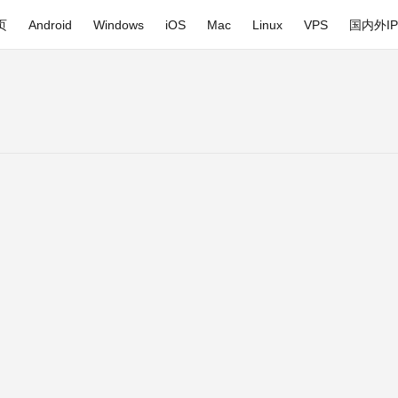
页
Android
Windows
iOS
Mac
Linux
VPS
国内外I