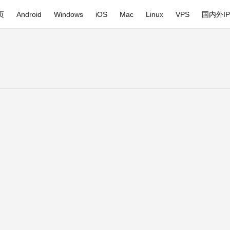
页
Android
Windows
iOS
Mac
Linux
VPS
国内外I