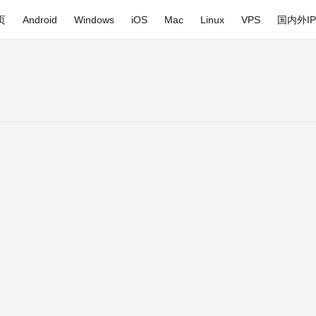
页
Android
Windows
iOS
Mac
Linux
VPS
国内外I