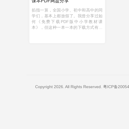
课本PDF网盘分享
掐指一算，全国小学、初中和高中的同
学们，基本上都放假了。我曾分享过如
何《免费下载PDF版中小学教材课
本》，但这种一本一本的下载方式有点
啰嗦。 因此，虫子菌直接打包下载了全
国小学、初中和高中各出版社公开 ...
Copyright 2026. All Rights Reserved.
粤ICP备20054