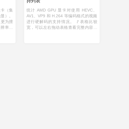
持列表
显卡（集
统计 AMD GPU 显卡对使用 HEVC、
独显）。
AV1、VP9 和 H.264 等编码格式的视频
显更为擅
进行硬解码的支持情况。 🚩表格比较
分辨率相
宽，可以左右拖动表格查看完整内容。
器中，右
GPU 型号 MPEG2 H.264 HEVC
HEVC10bit VP9Profile0
VP910bitProfile2 ...