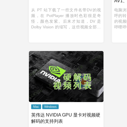
AV1
从 PT 站下载了一些文件名带DV的视
电脑浏
频，在 PotPlayer 播放时色彩很是奇
呼的转
怪，颜色发紫。后来才知道，DV 是
的视频编
Dolby Vision 的缩写，这些视频全部采
哔哩哔
用了杜比视界技术。 1. 如何真正的播放
哔哩哔
杜比视界视频 杜比视界片源+杜 ...
码格式
Mac
Windows
英伟达 NVIDIA GPU 显卡对视频硬
解码的支持列表