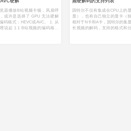
、AVC硬解
频硬解码的支持列表
览器播放B站视频卡顿，风扇呼
因特尔不仅有集成在CPU上的
，或许是选择了 GPU 无法硬解
显），也有自己独立的显卡（
码格式：HEVC或AVC。 1. 从
相对于N卡和A卡，因特尔的集
哩说起 1.1 B站视频的编码格式
长视频的解码，支持的格式和
哩提供HEVC、AV1、AVC三种编
对更多更高。 在电脑任务管理
的视频。以下三种情况都会 ...
上角有 GPU 型号。🚩表格较 ...