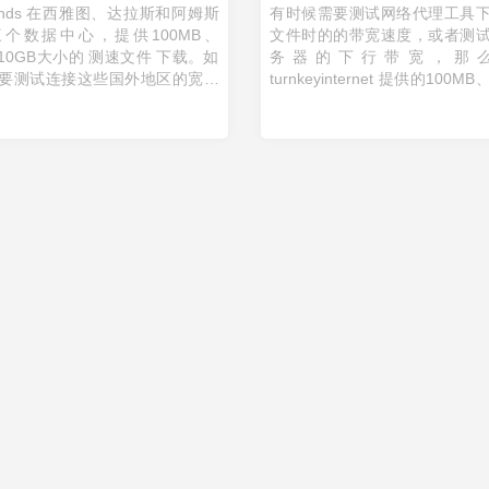
winds 在西雅图、达拉斯和阿姆斯
有时候需要测试网络代理工具
个数据中心，提供100MB、
文件时的的带宽速度，或者测
、10GB大小的 测速文件 下载。如
务器的下行带宽，那
要测试连接这些国外地区的宽带
turnkeyinternet 提供的100M
可以尝试在浏览器、服务器等需
10GB 下载测试文件是个不错
的地方，直接下载如下链接的 ...
这些测速节点分布在纽约、加
拉 ...