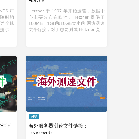
Hetzner
VPS 厂
Hetzner 于 1997 年开始运营，数据中
随时销
心主要分布在欧洲。Hetzner 提供了
覆盖全球
100MB、1GB和10GB大小的 网络测速
提供了
文件链接，对于想要测试 Hetzner 宽带
tr活动。
实际速度，或者利用这些测速链接测试
自己的宽带、服务器的宽带，都提 ...
VPS
文件下
海外服务器测速文件链接：
Leaseweb