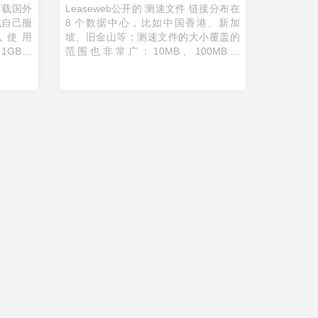
下载国外
Leaseweb公开的 测速文件 链接分布在
试自己服
8 个数据中心，比如中国香港、新加
么使用
坡、旧金山等；测速文件的大小覆盖的
B、1GB、
范围也非常广：10MB、100MB、
的选择。
1GB、10GB。当需要测试海外网络的宽
州、科罗
度速度时，提供了非常大的便利。 测速
...