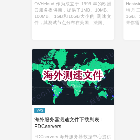
OVHcloud 作为成立于 1999 年的欧洲
Host
云服务提供商，提供了1MB、10MB、
特丹三
100MB、1GB和10GB大小的 测速文
1GB
件，其测试节点分布在美国、法国、英
果你需
国和加拿大等地区。如果你需要测试自
速度，
己的带宽对国外连接的最高速度，不妨
要测试
...
VPS
海外服务器测速文件下载列表：
FDCservers
FDCservers 海外服务器数据中心提供