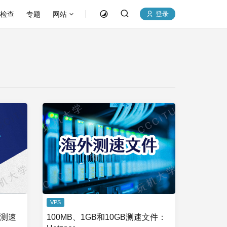
P检查
专题
网站
登录
VPS
络测速
100MB、1GB和10GB测速文件：