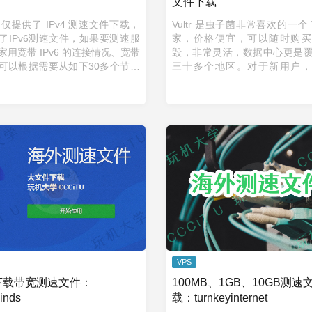
文件下载
r 不仅提供了 IPv4 测速文件下载，
Vultr 是虫子菌非常喜欢的一个 
了IPv6测速文件，如果要测速服
家，价格便宜，可以随时购买
家用宽带 IPv6 的连接情况、宽带
毁，非常灵活，数据中心更是
可以根据需要从如下30多个节点
三十多个地区。对于新用户，
一个。测速文件提供100MB和
100 美元的使额度：🚩前往Vul
1GB两种大小规格。 Vultr ...
如下是 Vultr VPS IPv4 全球 ...
VPS
下载带宽测速文件：
100MB、1GB、10GB测速
inds
载：turnkeyinternet