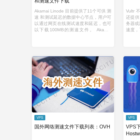
和测速文件下载
Akamai Linode 目前提供了11个可供 测
Vult
速 和测试延迟的数据中心节点，用户可
还提供
以通过网页在线测试速度和延迟，也可
务器或
以下载100MB的测速文件。 Akamai
速度，
Linode 测速节点 澳大利亚，悉尼
种选择
http://speedtest.syd1.linode.c ...
VPS
VPS
国外网络测速文件下载列表：OVH
VPS
Hostw