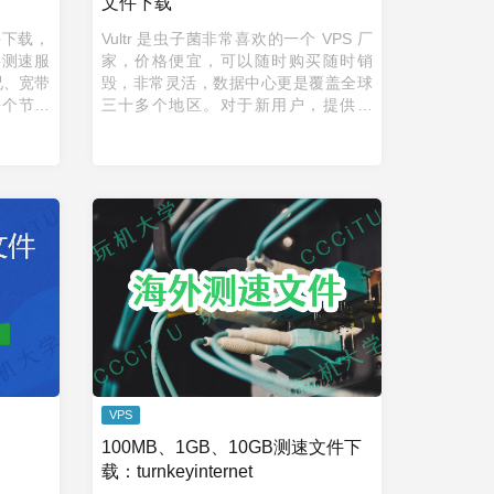
文件下载
文件下载，
Vultr 是虫子菌非常喜欢的一个 VPS 厂
要测速服
家，价格便宜，可以随时购买随时销
况、宽带
毁，非常灵活，数据中心更是覆盖全球
多个节点
三十多个地区。对于新用户，提供了
0MB和
100 美元的使额度：🚩前往Vultr活动。
如下是 Vultr VPS IPv4 全球 ...
VPS
100MB、1GB、10GB测速文件下
载：turnkeyinternet