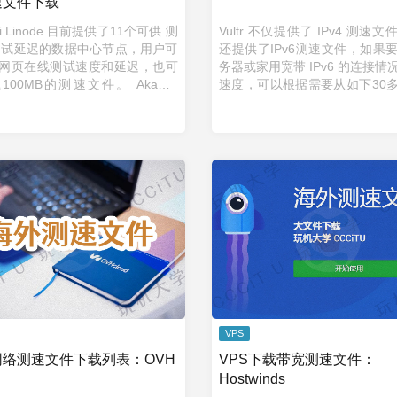
速文件下载
ai Linode 目前提供了11个可供 测
Vultr 不仅提供了 IPv4 测速
测试延迟的数据中心节点，用户可
还提供了IPv6测速文件，如果
网页在线测试速度和延迟，也可
务器或家用宽带 IPv6 的连接情
100MB的测速文件。 Akamai
速度，可以根据需要从如下30
ode 测速节点 澳大利亚，悉尼
种选择一个。测速文件提供10
speedtest.syd1.linode.c ...
1GB两种大小规格。 Vultr ...
VPS
网络测速文件下载列表：OVH
VPS下载带宽测速文件：
Hostwinds