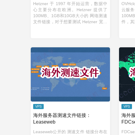
Hetzner 于 1997 年开始运营，数据中
OVHc
心主要分布在欧洲。Hetzner 提供了
云服务
100MB、1GB和10GB大小的 网络测速
100
文件链接，对于想要测试 Hetzner 宽带
件，其
实际速度，或者利用这些测速链接测试
国和加
自己的宽带、服务器的宽带，都提 ...
己的带
...
VPS
VPS
海外服务器测速文件链接：
海外
Leaseweb
FDCse
Leaseweb公开的 测速文件 链接分布在
FDCs