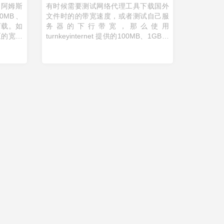
斯和阿姆斯
有时候需要测试网络代理工具下载国外
0MB、
文件时的的带宽速度，或者测试自己服
下载。如
务器的下行带宽，那么使用
区的宽带
turnkeyinternet 提供的100MB、1GB、
务器等需
10GB 下载测试文件是个不错的选择。
 ...
这些测速节点分布在纽约、加州、科罗
拉 ...