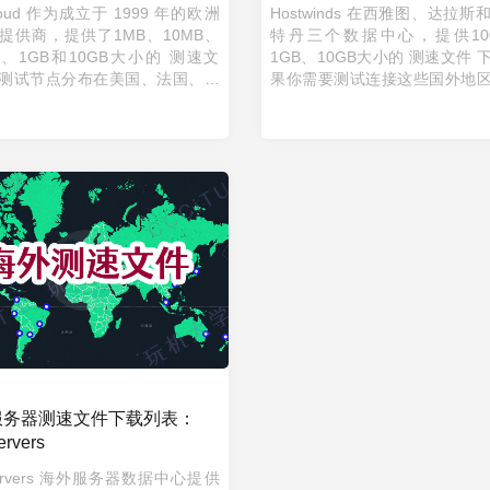
loud 作为成立于 1999 年的欧洲
Hostwinds 在西雅图、达拉
提供商，提供了1MB、10MB、
特丹三个数据中心，提供10
MB、1GB和10GB大小的 测速文
1GB、10GB大小的 测速文件 
测试节点分布在美国、法国、英
果你需要测试连接这些国外地
拿大等地区。如果你需要测试自
速度，可以尝试在浏览器、服
宽对国外连接的最高速度，不妨
要测试的地方，直接下载如下链接的
服务器测速文件下载列表：
rvers
ervers 海外服务器数据中心提供