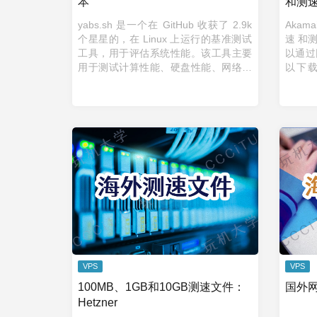
本
和测
yabs.sh 是一个在 GitHub 收获了 2.9k
Akam
个星星的，在 Linux 上运行的基准测试
速 和
工具，用于评估系统性能。该工具主要
以通过
用于测试计算性能、硬盘性能、网络性
以下载
能和内存性能。 以下是 yabs.sh 一些常
Lin
见的用法和示例： 一次 ...
http://
VPS
VPS
100MB、1GB和10GB测速文件：
国外
Hetzner