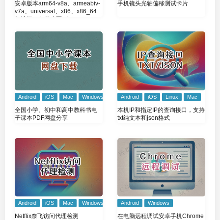
安卓版本arm64-v8a、armeabiv-
手机镜头光轴偏移测试卡片
v7a、universal、x86、x86_64如
何选择？有什么区别
Android
iOS
Mac
Windows
Android
iOS
Linux
Mac
全国小学、初中和高中教科书电
本机IP和指定IP的查询接口，支持
子课本PDF网盘分享
txt纯文本和json格式
Android
iOS
Mac
Windows
Android
Windows
Netflix奈飞访问代理检测
在电脑远程调试安卓手机Chrome